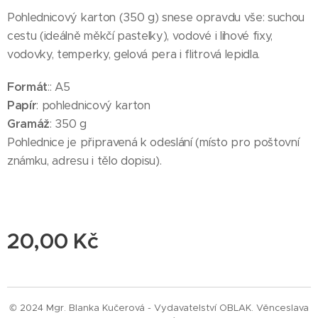
Pohlednicový karton (350 g) snese opravdu vše: suchou
cestu (ideálně měkčí pastelky), vodové i lihové fixy,
vodovky, temperky, gelová pera i flitrová lepidla.
Formát
:: A5
Papír
: pohlednicový karton
Gramáž
: 350 g
Pohlednice je připravená k odeslání (místo pro poštovní
známku, adresu i tělo dopisu).
20,00
Kč
© 2024 Mgr. Blanka Kučerová - Vydavatelství OBLAK. Věnceslava