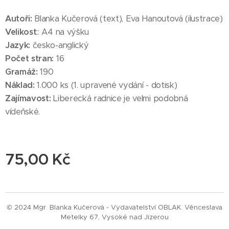
Autoři:
Blanka Kučerová (text), Eva Hanoutová (ilustrace)
Velikost
:: A4 na výšku
Jazyk:
česko-anglický
Počet stran:
16
Gramáž:
190
Náklad:
1.000 ks (1. upravené vydání - dotisk)
Zajímavost:
Liberecká radnice je velmi podobná
vídeňské.
75,00
Kč
© 2024 Mgr. Blanka Kučerová - Vydavatelství OBLAK. Věnceslava
Metelky 67, Vysoké nad Jizerou