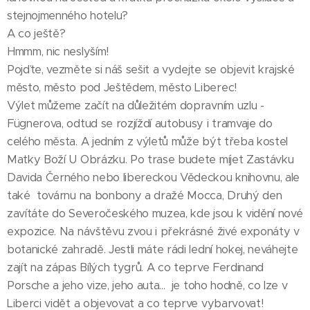
stejnojmenného hotelu?
A co ještě?
Hmmm, nic neslyším!
Pojďte, vezměte si náš sešit a vydejte se objevit krajské
město, město pod Ještědem, město Liberec!
Výlet můžeme začít na důležitém dopravním uzlu -
Fügnerova, odtud se rozjíždí autobusy i tramvaje do
celého města. A jedním z výletů může být třeba kostel
Matky Boží U Obrázku. Po trase budete míjet Zastávku
Davida Černého nebo libereckou Vědeckou knihovnu, ale
také továrnu na bonbony a dražé Mocca, Druhý den
zavítáte do Severočeského muzea, kde jsou k vidění nové
expozice. Na návštěvu zvou i překrásné živé exponáty v
botanické zahradě. Jestli máte rádi lední hokej, neváhejte
zajít na zápas Bílých tygrů. A co teprve Ferdinand
Porsche a jeho vize, jeho auta... je toho hodně, co lze v
Liberci vidět a objevovat a co teprve vybarvovat!