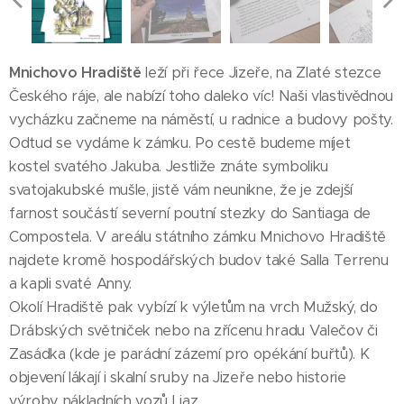
Mnichovo Hradiště
leží při řece Jizeře, na Zlaté stezce
Českého ráje, ale nabízí toho daleko víc! Naši vlastivědnou
vycházku začneme na náměstí, u radnice a budovy pošty.
Odtud se vydáme k zámku. Po cestě budeme míjet
kostel svatého Jakuba. Jestliže znáte symboliku
svatojakubské mušle, jistě vám neunikne, že je zdejší
farnost součástí severní poutní stezky do Santiaga de
Compostela. V areálu státního zámku Mnichovo Hradiště
najdete kromě hospodářských budov také Salla Terrenu
a kapli svaté Anny.
Okolí Hradiště pak vybízí k výletům na vrch Mužský, do
Drábských světniček nebo na zřícenu hradu Valečov či
Zasádka (kde je parádní zázemí pro opékání buřtů). K
objevení lákají i skalní sruby na Jizeře nebo historie
výroby nákladních vozů Liaz.