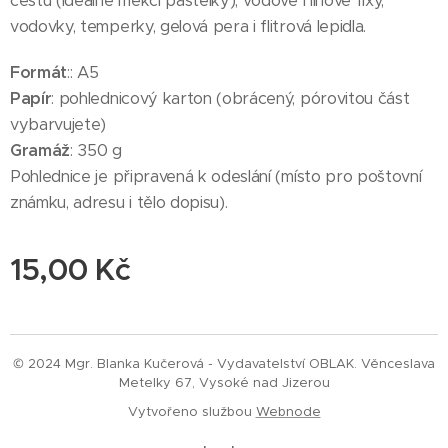
cestu (ideálně měkčí pastelky), vodové i lihové fixy,
vodovky, temperky, gelová pera i flitrová lepidla.
Formát
:: A5
Papír
: pohlednicový karton (obrácený, pórovitou část
vybarvujete)
Gramáž
: 350 g
Pohlednice je připravená k odeslání (místo pro poštovní
známku, adresu i tělo dopisu).
15,00
Kč
© 2024 Mgr. Blanka Kučerová - Vydavatelství OBLAK. Věnceslava
Metelky 67, Vysoké nad Jizerou
Vytvořeno službou
Webnode