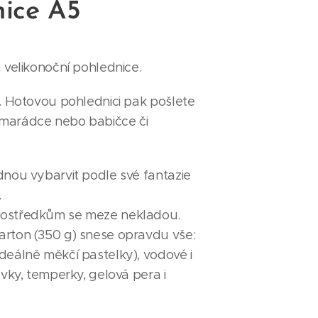
nice A5
á velikonoční pohlednice.
t. Hotovou pohlednici pak pošlete
marádce nebo babičce či
dnou vybarvit podle své fantazie
.
rostředkům se meze nekladou.
arton (350 g) snese opravdu vše:
deálně měkčí pastelky), vodové i
ovky, temperky, gelová pera i