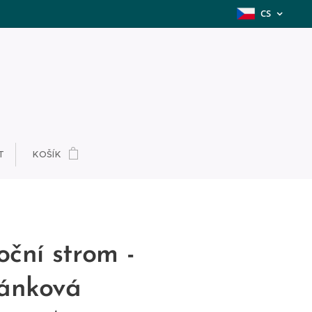
CS
T
KOŠÍK
oční strom -
ánková