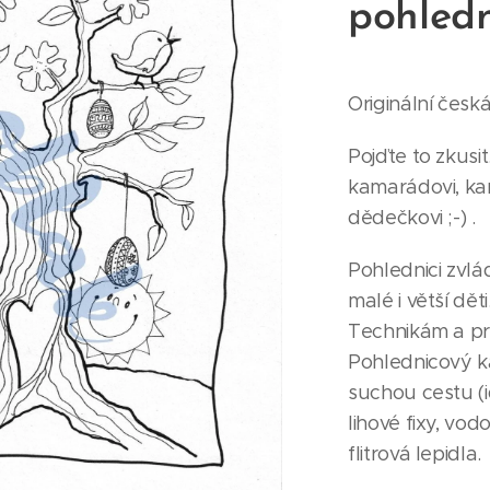
pohled
Originální česk
Pojďte to zkusi
kamarádovi, ka
dědečkovi ;-) .
Pohlednici zvlá
malé i větší děti
Technikám a p
Pohlednicový k
suchou cestu (i
lihové fixy, vod
flitrová lepidla.