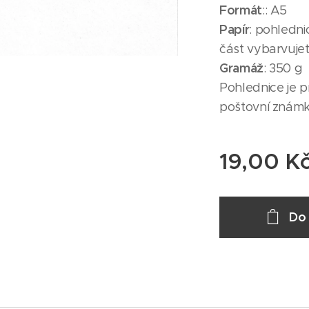
Formát
:: A5
Papír
: pohledni
část vybarvujet
Gramáž
: 350 g
Pohlednice je p
poštovní známku
19,00
K
Do 