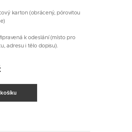
cový karton (obrácený, pórovitou
e)
řipravená k odeslání (místo pro
, adresu i tělo dopisu).
č
košíku