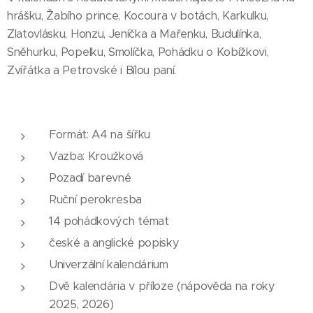
hrášku, Žabího prince, Kocoura v botách, Karkulku,
Zlatovlásku, Honzu, Jeníčka a Mařenku, Budulínka,
Sněhurku, Popelku, Smolíčka, Pohádku o Kobížkovi,
Zvířátka a Petrovské i Bílou paní.
Formát: A4 na šířku
Vazba: Kroužková
Pozadí barevné
Ruční perokresba
14 pohádkových témat
české a anglické popisky
Univerzální kalendárium
Dvě kalendária v příloze (nápověda na roky
2025, 2026)