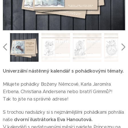
Univerzální nástěnný kalendář s pohádkovými tématy.
Milujete pohádky Boženy Němcové, Karla Jaromíra
Erbena, Christiana Andersena nebo bratří Grimmů?!
Tak to jste na správné adrese!
S trochou nadsázky si s nejznámějšími pohádkami pohrála
naše
dvorní ilustrátorka Eva Hanoutová.
V kalendáři s nedatovanými měsíci najdete Princeznu na