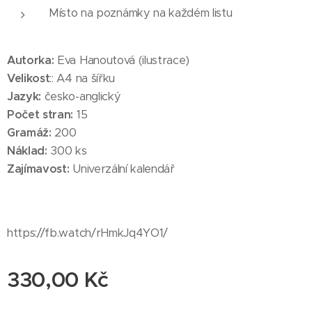
Místo na poznámky na každém listu
Autorka:
Eva Hanoutová (ilustrace)
Velikost
:: A4 na šířku
Jazyk:
česko-anglický
Počet stran:
15
Gramáž:
200
Náklad:
300 ks
Zajímavost:
Univerzální kalendář
https://fb.watch/rHmkJq4YO1/
330,00
Kč